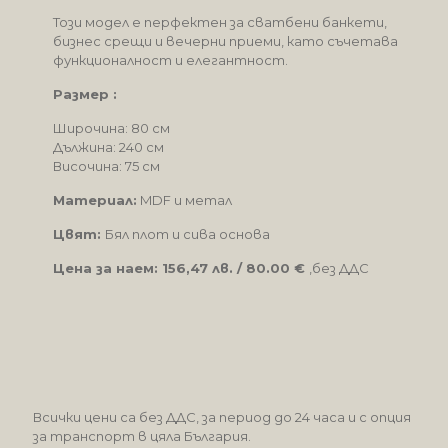
Този модел е перфектен за сватбени банкети,
бизнес срещи и вечерни приеми, като съчетава
функционалност и елегантност.
Размер :
Широчина: 80 см
Дължина: 240 см
Височина: 75 см
Материал:
MDF и метал
Цвят:
Бял плот и сива основа
Цена за наем: 156,47 лв. /
80.00 €
,без ДДС
Всички цени са без ДДС, за период до 24 часа и с опция
за транспорт в цяла България.